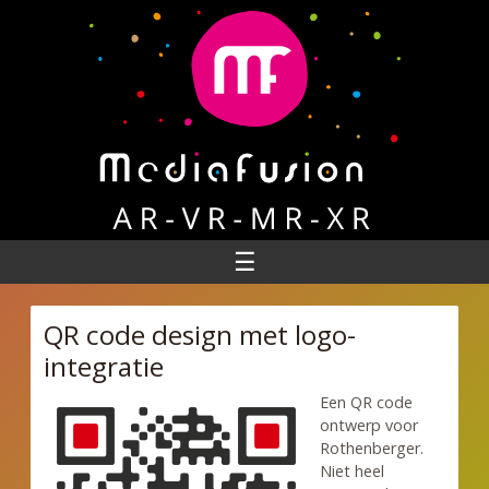
☰
QR code design met logo-
integratie
Een QR code
ontwerp voor
Rothenberger.
Niet heel