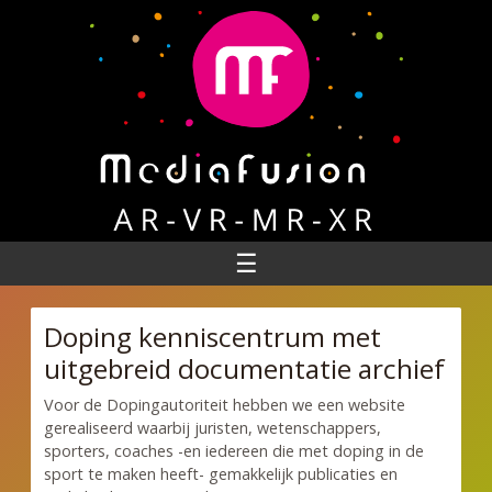
☰
Doping kenniscentrum met
uitgebreid documentatie archief
Voor de Dopingautoriteit hebben we een website
gerealiseerd waarbij juristen, wetenschappers,
sporters, coaches -en iedereen die met doping in de
sport te maken heeft- gemakkelijk publicaties en